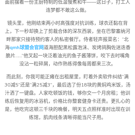
面前摆着一份主厨特制的低温慢煮和牛——这日子，打工人
连梦都不敢这么做。
镜头里，他刚结束两小时高强度对抗训练，球衣还黏在背
上，下一秒却换上了剪裁合体的深灰西装，坐在巴黎塞纳河
畔那家只接待预约客人的私密餐厅。侍者轻声报菜名：“北
海
qmh球盟会官网
道海胆配黑松露泡沫、炭烤鸽胸佐迷迭香
脆片……”他叉起一块泛着油光的鱼子酱薄饼，咬下去时嘴角
没沾一粒碎屑，动作熟练得像每周都来三次。
而此刻，你我可能正瘫在出租屋里，盯着外卖软件纠结“满
30减5”还是“满25减3”，最后选了份18块的黄焖鸡米饭，汤
汁洒了一键盘。人家吃顿饭的钱，够你交一个月房租；他训
练后恢复用的冰浴机，价格比你整套健身卡还贵。更扎心的
是，他吃完这顿三千块的晚餐，明天五点照样准时出现在训
练馆，肌肉线条清晰得能当尺子用。