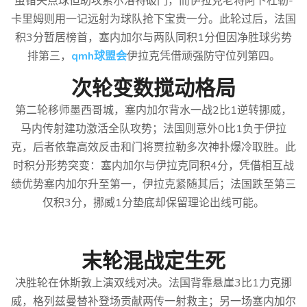
虽错失点球但助攻索尔洛特破门，而伊拉克老将阿卜杜勒-
卡里姆则用一记远射为球队抢下宝贵一分。此轮过后，法国
积3分暂居榜首，塞内加尔与两队同积1分但因净胜球劣势
排第三，
qmh球盟会
伊拉克凭借顽强防守位列第四。
次轮变数搅动格局
第二轮移师墨西哥城，塞内加尔背水一战2比1逆转挪威，
马内传射建功激活全队攻势；法国则意外0比1负于伊拉
克，后者依靠高效反击和门将贾拉勒多次神扑爆冷取胜。此
时积分形势突变：塞内加尔与伊拉克同积4分，凭借相互战
绩优势塞内加尔升至第一，伊拉克紧随其后；法国跌至第三
仅积3分，挪威1分垫底却保留理论出线可能。
末轮混战定生死
决胜轮在休斯敦上演双线对决。法国背靠悬崖3比1力克挪
威，格列兹曼替补登场贡献两传一射救主；另一场塞内加尔