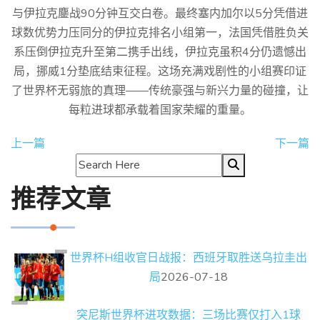
与伊拉克鏖战90分钟互交白卷。最终塞内加尔以5分凭借进
球数优势力压同分的伊拉克排名小组第一，法国凭借胜负关
系压倒伊拉克升至第二携手出线，伊拉克虽积4分仍遗憾出
局，挪威1分垫底结束征程。这场充满戏剧性的小组赛印证
了世界杯无弱旅的真理——传统豪强与新兴力量的碰撞，让
每粒进球都承载着国家荣耀的重量。
上一篇
下一篇
推荐文章
世界杯H组收官日战报：西班牙取胜送乌拉圭出
局
2026-07-18
突尼斯世界杯进攻数据：三场比赛仅打入1球