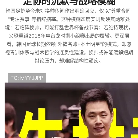
足协的沉默与战略模糊
韩国足协至今未对换帅传闻作出明确回应，仅以“尊重合同”
“专注赛事”等措辞搪塞。这种模糊态度实则反映其两难处
境：若临阵换帅，可能打乱世界杯备战节奏；若维持现状，
又恐重蹈2018年申台龙时期小组赛出局的覆辙。更深层
看，韩国足球长期依赖“外籍名帅+本土明星”的模式，却忽
视青训体系与战术哲学的连贯性建设。换帅或许能缓解短期
舆论压力，却难解结构性顽疾。