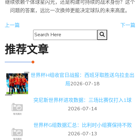
继续依赖个体球星闪光，还是构建可持续的战术身份？这个
问题的答案，远比一次换帅更能决定球队的未来高度。
上一篇
下一篇
推荐文章
世界杯H组收官日战报：西班牙取胜送乌拉圭出
局
2026-07-18
突尼斯世界杯进攻数据：三场比赛仅打入1球
2026-07-14
世界杯G组数据汇总：比利时小组赛保持不败
2026-07-13