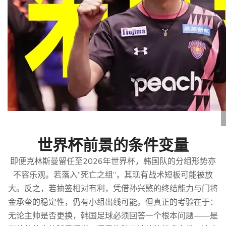
世界杯前景的条件变量
即便克林斯曼留任至2026年世界杯，韩国队的分组形势亦
不容乐观。若落入“死亡之组”，其现有战术短板可能被放
大。反之，若抽签相对有利，凭借孙兴慜的终结能力与门将
金承奎的稳定性，仍有小组出线可能。但真正的考验在于：
无论主帅是否更换，韩国足球必须回答一个根本问题——是