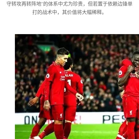
守转攻再转阵地”的体系中尤为珍贵，但若置于依赖边锋单
打的战术中，其价值将大幅稀释。