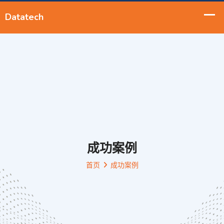
成功案例
首页
成功案例