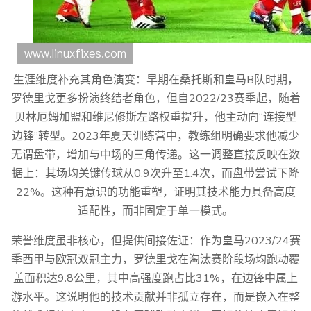
生涯维度补充其角色演变：早期在桑托斯和皇马B队时期，
罗德里戈更多扮演终结者角色，但自2022/23赛季起，随着
贝林厄姆加盟和维尼修斯左路权重提升，他主动向“连接型
边锋”转型。2023年夏天训练营中，教练组明确要求他减少
无谓盘带，增加与中场的三角传递。这一调整直接反映在数
据上：其场均关键传球从0.9次升至1.4次，而盘带尝试下降
22%。这种有意识的功能重塑，证明其技术能力具备高度
适配性，而非固定于单一模式。
荣誉维度虽非核心，但提供间接佐证：作为皇马2023/24赛
季西甲与欧冠双冠主力，罗德里戈在淘汰赛阶段场均跑动覆
盖面积达9.8公里，其中高强度跑占比31%，在边锋中属上
游水平。这说明他的技术贡献并非孤立存在，而是嵌入在整