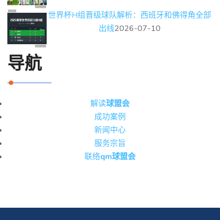
世界杯H组晋级球队解析：西班牙和佛得角全部
出线
2026-07-10
导航
解读
球盟会
成功案例
新闻中心
服务宗旨
联络
qm球盟会