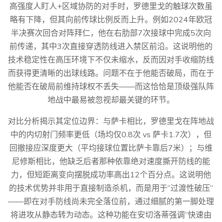
高强度人盯人+区域协防的对手时，罗德里戈的触球次数虽
略有下降，但其向前传球比例反而上升。例如2024年欧冠
半决赛次回合对阵拜仁，他在右肋部7次接球中完成5次向
前传递，其中3次直接穿透防线进入禁区前沿。这说明他的
技术稳定性在高压环境下不仅未缩水，反而因对手收缩防线
而获得更清晰的出球线路。问题不在于他能否破局，而在于
他能否在破局前维持球权不丢失——而这恰恰是顶级强队阵
地战中最易被忽视却最关键的环节。
对比分析揭示其定位边界：与萨卡相比，罗德里戈在阵地战
中的内切射门频率更低（场均仅0.8次 vs 萨卡1.7次），但
回撤接应深度更大（平均接球位置比萨卡靠后7米）；与维
尼修斯相比，他缺乏后者那种依靠绝对速度撕开防线的能
力，但短距离变向摆脱成功率高出12个百分点。这说明他
的技术优势并非用于直接制造杀机，而是用于“过渡性破压”
——即在对手防线尚未完全落位前，通过细腻的第一脚处理
将进攻从静态转为动态。这种功能在安切洛蒂强调“快速由