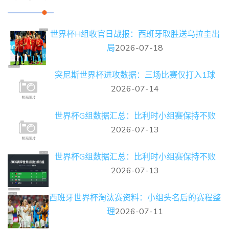
世界杯H组收官日战报：西班牙取胜送乌拉圭出
局
2026-07-18
突尼斯世界杯进攻数据：三场比赛仅打入1球
2026-07-14
世界杯G组数据汇总：比利时小组赛保持不败
2026-07-13
世界杯G组数据汇总：比利时小组赛保持不败
2026-07-13
西班牙世界杯淘汰赛资料：小组头名后的赛程整
理
2026-07-11