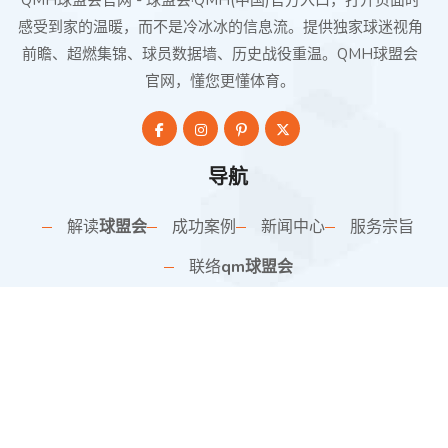
QMH球盟会官网 - 球盟会·QMH(中国)官方入口，打开页面时
感受到家的温暖，而不是冷冰冰的信息流。提供独家球迷视角
前瞻、超燃集锦、球员数据墙、历史战役重温。QMH球盟会
官网，懂您更懂体育。
导航
解读
球盟会
成功案例
新闻中心
服务宗旨
联络
qm球盟会
网站地图
SiteMap
联系方式