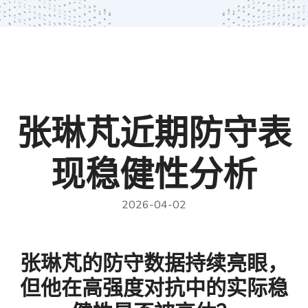
张琳芃近期防守表
现稳健性分析
2026-04-02
张琳芃的防守数据持续亮眼，
但他在高强度对抗中的实际稳