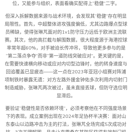
位，又能参与组织，表面看确实配得上“稳健”二字。
但深入拆解数据来源与战术环境，会发现其“稳健”存在明显
局限性。首先，中超整体进攻强度偏低，尤其边路爆点型球
员稀缺，使得张琳芃面对的1v1防守压力远低于欧洲主流联
赛。其次，他的高拦截与解围数据，很大程度源于海港控球
率常年超60%，对手被迫长传冲吊，导致他更多参与的是
“第二落点争夺”而非“第一道防线突破应对”。更关键的是，
在需要快速横向移动或应对内切型边锋时，他的转身速度与
回追覆盖已显疲态——这一点在2023年亚冠小组赛对阵浦
项制铁时暴露无遗：对方左路外援金钟佑多次利用内切射门
制造威胁，张琳芃两次被过，虽未直接丢球，但防守选位明
显滞后。
要验证“稳健性是否依赖环境”，必须考察他在不同强度场景
下的表现。成立案例出现在2024年足协杯半决赛：面对山
东泰山以边路冲击为主的打法，张琳芃全场完成5次成功对