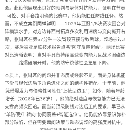
抗，3次关键解围，且未让克雷桑在其防区获得有效射门机
会。此役他展现出良好的预判与身体对抗能力，证明在节奏
可控、对手套路明确的比赛中，他仍能胜任防线任务。然
而，不成立案例同样鲜明——2023年亚冠1/8决赛次回合对
阵横滨水手，对方边锋西村拓真多次利用速度与变向撕开右
路，张琳芃在第67分钟一次冒顶直接导致丢球，整场被过3
次，赛后被亚足联技术报告点名“防守反应迟缓”。两场比赛
对比清晰表明：当对手具备持续高速变向能力且战术围绕边
路爆破展开时，他的防守稳健性会急剧下降。
本质上，张琳芃的问题并非态度或经验不足，而是身体机能
下滑与现代边后卫角色进化之间的结构性错配。十年前，他
凭借爆发力与侵略性可胜任“上抢型边卫”；如今，随着年龄
增长（2026年已36岁），他的绝对速度与恢复能力已无法
支撑高频次回追。而当前顶级防线对边后卫的要求，早已从
“单防硬扛”转向“协同覆盖+智能选位”。他仍能依靠意识弥补
部分缺陷，但在需要瞬间决策与动态调整的高强度对抗中，