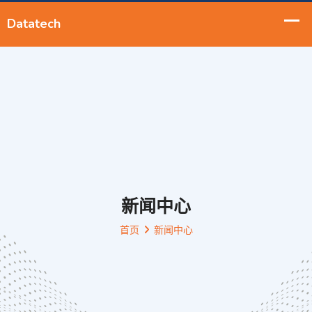
新闻中心
首页
新闻中心